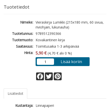
Tuotetiedot
Nimeke:
Vieraskirja Lumikki (215x180 mm, 60 sivua,
riviohjain, lukunauha)
Tuotetunnus:
9789512390366
Tuotemuoto:
Kovakantinen kirja
Saatavuus:
Toimitusaika 1-3 arkipäivää
Hinta:
5,90 €
(4,70 € alv 0 %)
Lisää koriin
Facebook
Twitter
Pinterest
Lisätiedot
Kustantaja:
Linnapaperi