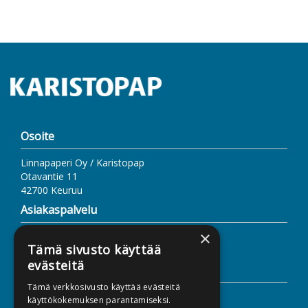
Osoite
Linnapaperi Oy / Karistopap
Otavantie 11
42700 Keuruu
Asiakaspalvelu
×
Sähköposti: linnapaperi@linnapaperi.fi
Tämä sivusto käyttää
www.linnapaperi.fi
evästeitä
Lisätietoa
Tämä verkkosivusto käyttää evästeitä
Toimitusehdot
käyttökokemuksen parantamiseksi.