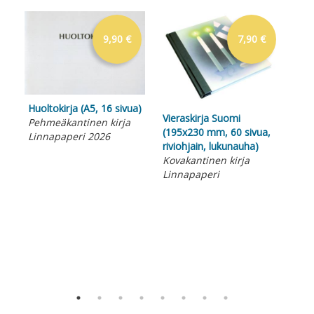
9,90 €
7,90 €
Huoltokirja (A5, 16 sivua)
Vieraskirja Suomi
Pehmeäkantinen kirja
(195x230 mm, 60 sivua,
Linnapaperi 2026
riviohjain, lukunauha)
Kovakantinen kirja
Linnapaperi
Mui
192
suo
Mui
Lin