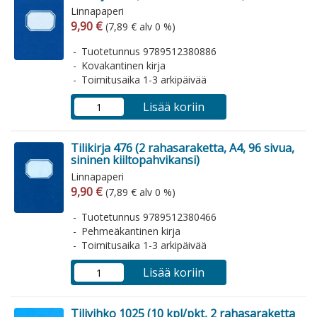
Linnapaperi
Arvonlisäverollinen hinta
Arvonlisäveroton hinta
9,90 €
(7,89 € alv 0 %)
Tuotetunnus 9789512380886
Kovakantinen kirja
Toimitusaika 1-3 arkipäivää
Lisää koriin
Tilikirja 476 (2 rahasaraketta, A4, 96 sivua,
sininen kiiltopahvikansi)
Linnapaperi
Arvonlisäverollinen hinta
Arvonlisäveroton hinta
9,90 €
(7,89 € alv 0 %)
Tuotetunnus 9789512380466
Pehmeäkantinen kirja
Toimitusaika 1-3 arkipäivää
Lisää koriin
Tilivihko 1025 (10 kpl/pkt, 2 rahasaraketta