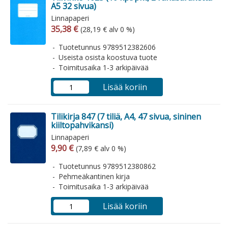
A5 32 sivua)
Linnapaperi
Arvonlisäverollinen hinta
Arvonlisäveroton hinta
35,38 €
(28,19 € alv 0 %)
Tuotetunnus 9789512382606
Useista osista koostuva tuote
Toimitusaika 1-3 arkipäivää
Lisää koriin
Tilikirja 847 (7 tiliä, A4, 47 sivua, sininen
kiiltopahvikansi)
Linnapaperi
Arvonlisäverollinen hinta
Arvonlisäveroton hinta
9,90 €
(7,89 € alv 0 %)
Tuotetunnus 9789512380862
Pehmeäkantinen kirja
Toimitusaika 1-3 arkipäivää
Lisää koriin