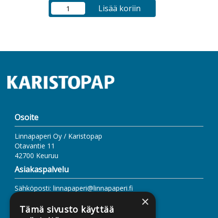
Lisää koriin
Osoite
Linnapaperi Oy / Karistopap
Otavantie 11
42700 Keuruu
Asiakaspalvelu
Sähköposti: linnapaperi@linnapaperi.fi
www.linnapaperi.fi
×
Tämä sivusto käyttää
Lisätietoa