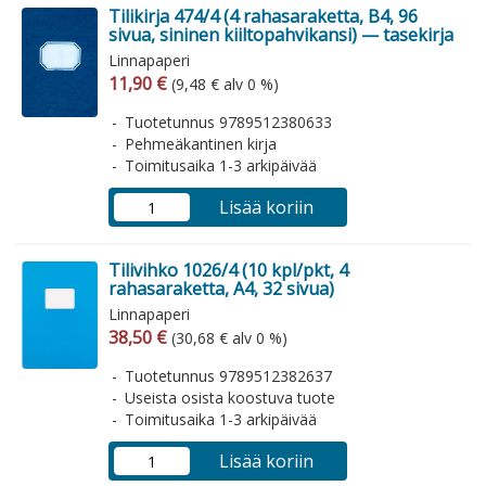
Tilikirja 474/4 (4 rahasaraketta, B4, 96
sivua, sininen kiiltopahvikansi) — tasekirja
Linnapaperi
Arvonlisäverollinen hinta
Arvonlisäveroton hinta
11,90 €
(9,48 € alv 0 %)
Tuotetunnus 9789512380633
Pehmeäkantinen kirja
Toimitusaika 1-3 arkipäivää
Lisää koriin
Tilivihko 1026/4 (10 kpl/pkt, 4
rahasaraketta, A4, 32 sivua)
Linnapaperi
Arvonlisäverollinen hinta
Arvonlisäveroton hinta
38,50 €
(30,68 € alv 0 %)
Tuotetunnus 9789512382637
Useista osista koostuva tuote
Toimitusaika 1-3 arkipäivää
Lisää koriin