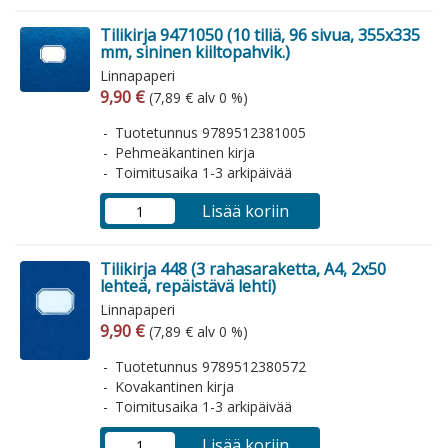
Tilikirja 9471050 (10 tiliä, 96 sivua, 355x335
mm, sininen kiiltopahvik.)
Linnapaperi
Arvonlisäverollinen hinta
Arvonlisäveroton hinta
9,90 €
(7,89 € alv 0 %)
Tuotetunnus 9789512381005
Pehmeäkantinen kirja
Toimitusaika 1-3 arkipäivää
Lisää koriin
Tilikirja 448 (3 rahasaraketta, A4, 2x50
lehteä, repäistävä lehti)
Linnapaperi
Arvonlisäverollinen hinta
Arvonlisäveroton hinta
9,90 €
(7,89 € alv 0 %)
Tuotetunnus 9789512380572
Kovakantinen kirja
Toimitusaika 1-3 arkipäivää
Lisää koriin