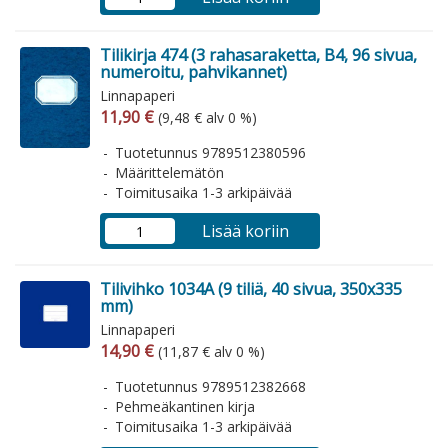
Tilikirja 474 (3 rahasaraketta, B4, 96 sivua,
numeroitu, pahvikannet)
Linnapaperi
Arvonlisäverollinen hinta
Arvonlisäveroton hinta
11,90 €
(9,48 € alv 0 %)
Tuotetunnus 9789512380596
Määrittelemätön
Toimitusaika 1-3 arkipäivää
Lisää koriin
Tilivihko 1034A (9 tiliä, 40 sivua, 350x335
mm)
Linnapaperi
Arvonlisäverollinen hinta
Arvonlisäveroton hinta
14,90 €
(11,87 € alv 0 %)
Tuotetunnus 9789512382668
Pehmeäkantinen kirja
Toimitusaika 1-3 arkipäivää