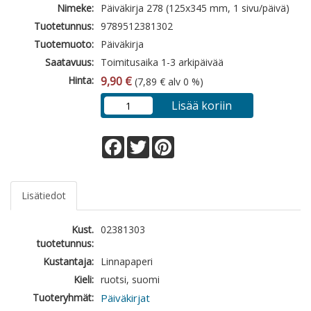
Nimeke:
Päiväkirja 278 (125x345 mm, 1 sivu/päivä)
Tuotetunnus:
9789512381302
Tuotemuoto:
Päiväkirja
Saatavuus:
Toimitusaika 1-3 arkipäivää
Hinta:
9,90 €
(7,89 € alv 0 %)
Lisää koriin
Facebook
Twitter
Pinterest
Lisätiedot
Kust.
02381303
tuotetunnus:
Kustantaja:
Linnapaperi
Kieli:
ruotsi, suomi
Tuoteryhmät:
Päiväkirjat