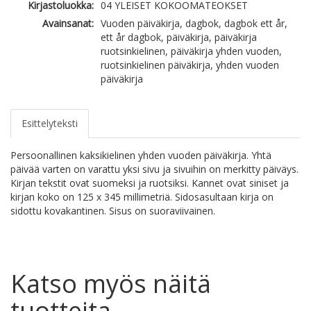
Kirjastoluokka:
04 YLEISET KOKOOMATEOKSET
Avainsanat:
Vuoden päiväkirja, dagbok, dagbok ett år,
ett år dagbok, päiväkirja, päiväkirja
ruotsinkielinen, päiväkirja yhden vuoden,
ruotsinkielinen päiväkirja, yhden vuoden
päiväkirja
Esittelyteksti
Persoonallinen kaksikielinen yhden vuoden päiväkirja. Yhtä
päivää varten on varattu yksi sivu ja sivuihin on merkitty päiväys.
Kirjan tekstit ovat suomeksi ja ruotsiksi. Kannet ovat siniset ja
kirjan koko on 125 x 345 millimetriä. Sidosasultaan kirja on
sidottu kovakantinen. Sisus on suoraviivainen.
Katso myös näitä
tuotteita