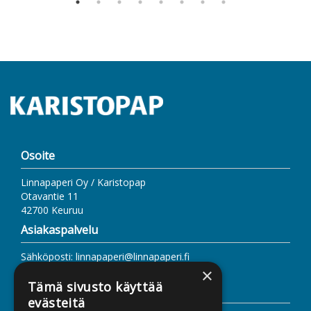
Osoite
Linnapaperi Oy / Karistopap
Otavantie 11
42700 Keuruu
Asiakaspalvelu
Sähköposti: linnapaperi@linnapaperi.fi
www.linnapaperi.fi
×
Tämä sivusto käyttää
Lisätietoa
evästeitä