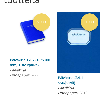
6,90 €
8,90 €
Päiväkirja 1782 (105x200
mm, 1 sivu/päivä)
Päiväkirja
Linnapaperi 2008
Päiväkirja (A4, 1
Päi
sivu/päivä)
mm,
Päiväkirja
siv
Linnapaperi 2013
Päi
Lin