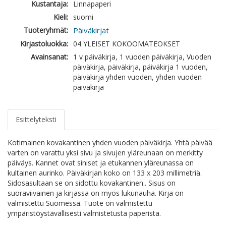
Kustantaja:
Linnapaperi
Kieli:
suomi
Tuoteryhmät:
Päiväkirjat
Kirjastoluokka:
04 YLEISET KOKOOMATEOKSET
Avainsanat:
1 v päiväkirja, 1 vuoden päiväkirja, Vuoden
päiväkirja, päiväkirja, päiväkirja 1 vuoden,
päiväkirja yhden vuoden, yhden vuoden
päiväkirja
Esittelyteksti
Kotimainen kovakantinen yhden vuoden päiväkirja. Yhtä päivää
varten on varattu yksi sivu ja sivujen yläreunaan on merkitty
päiväys. Kannet ovat siniset ja etukannen yläreunassa on
kultainen aurinko. Päiväkirjan koko on 133 x 203 millimetriä.
Sidosasultaan se on sidottu kovakantinen.. Sisus on
suoraviivainen ja kirjassa on myös lukunauha. Kirja on
valmistettu Suomessa. Tuote on valmistettu
ympäristöystävällisesti valmistetusta paperista.