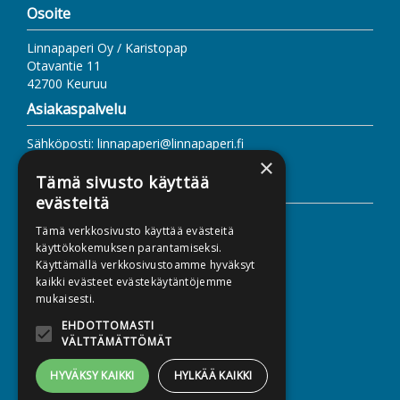
Osoite
Linnapaperi Oy / Karistopap
Otavantie 11
42700 Keuruu
Asiakaspalvelu
Sähköposti: linnapaperi@linnapaperi.fi
www.linnapaperi.fi
×
Tämä sivusto käyttää
Lisätietoa
evästeitä
Toimitusehdot
Tämä verkkosivusto käyttää evästeitä
Käyttöohjeet
käyttökokemuksen parantamiseksi.
Käyttämällä verkkosivustoamme hyväksyt
Tietosuojaseloste
kaikki evästeet evästekäytäntöjemme
Saavutettavuusseloste
mukaisesti.
EHDOTTOMASTI
VÄLTTÄMÄTTÖMÄT
HYVÄKSY KAIKKI
HYLKÄÄ KAIKKI