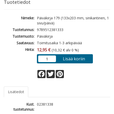
Tuotetiedot
Nimeke:
Päiväkirja 179 (133x203 mm, sinikantinen, 1
sivu/päivä)
Tuotetunnus:
9789512381333
Tuotemuoto:
Päiväkirja
Saatavuus:
Toimitusaika 1-3 arkipäivää
Hinta:
12,95 €
(10,32 € alv 0 %)
Lisää koriin
Facebook
Twitter
Pinterest
Lisätiedot
Kust.
02381338
tuotetunnus: