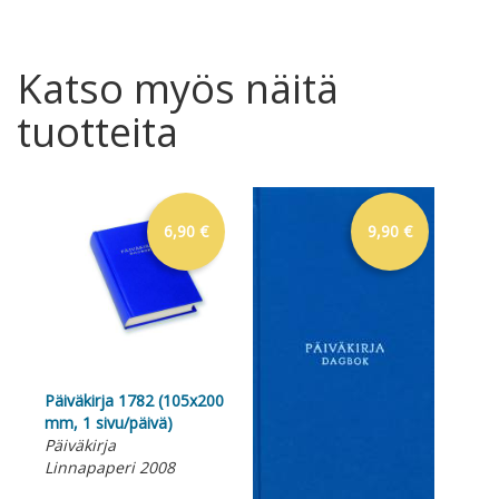
Katso myös näitä
tuotteita
6,90 €
9,90 €
Päiväkirja 1782 (105x200
mm, 1 sivu/päivä)
Päiväkirja
Linnapaperi 2008
Päi