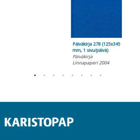
siv
Päi
Lin
Päiväkirja 278 (125x345
mm, 1 sivu/päivä)
Päiväkirja
Linnapaperi 2004