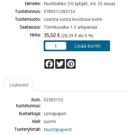
Nimeke:
Nuottivihko (10 kpl/pkt, A4, 32 sivua)
Tuotetunnus:
9789512383153
Tuotemuoto:
Useista osista koostuva tuote
Saatavuus:
Toimitusaika 1-3 arkipäivää
Hinta:
35,50 €
(28,29 € alv 0 %)
Lisää koriin
Facebook
Twitter
Pinterest
Lisätiedot
Kust.
02383152
tuotetunnus:
Kustantaja:
Linnapaperi
Kieli:
suomi
Tuoteryhmät:
Nuottipaperit