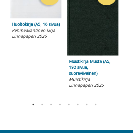
Huoltokirja (A5, 16 sivua)
Pehmeäkantinen kirja
Linnapaperi 2026
Muistikirja Musta (A5,
Til
192 sivua,
kpl
suoraviivainen)
A5 
Muistikirja
Use
Linnapaperi 2025
tuo
Lin