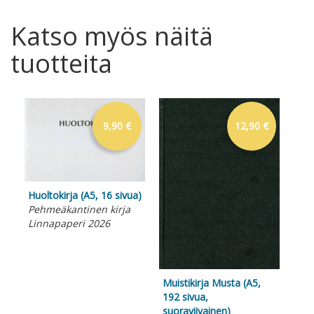
Katso myös näitä
tuotteita
9,90 €
12,90 €
Huoltokirja (A5, 16 sivua)
Pehmeäkantinen kirja
Linnapaperi 2026
Muistikirja Musta (A5,
Aja
192 sivua,
kk,
suoraviivainen)
mus