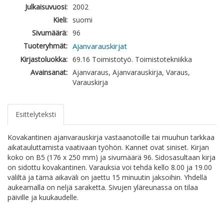
Julkaisuvuosi:
2002
Kieli:
suomi
Sivumäärä:
96
Tuoteryhmät:
Ajanvarauskirjat
Kirjastoluokka:
69.16 Toimistotyö. Toimistotekniikka
Avainsanat:
Ajanvaraus, Ajanvarauskirja, Varaus,
Varauskirja
Esittelyteksti
Kovakantinen ajanvarauskirja vastaanotoille tai muuhun tarkkaa
aikatauluttamista vaativaan työhön. Kannet ovat siniset. Kirjan
koko on B5 (176 x 250 mm) ja sivumäärä 96. Sidosasultaan kirja
on sidottu kovakantinen. Varauksia voi tehdä kello 8.00 ja 19.00
väliltä ja tämä aikaväli on jaettu 15 minuutin jaksoihin. Yhdellä
aukeamalla on neljä saraketta. Sivujen yläreunassa on tilaa
päiville ja kuukaudelle.