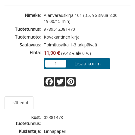
Nimeke:
Ajanvarauskirja 101 (B5, 96 sivua 8.00-
19.00/15 min)
Tuotetunnus:
9789512381470
Tuotemuoto:
Kovakantinen kirja
Saatavuus:
Toimitusaika 1-3 arkipäivää
Hinta:
11,90 €
(9,48 € alv 0 %)
Lisää koriin
Facebook
Twitter
Pinterest
Lisätiedot
Kust.
02381478
tuotetunnus:
Kustantaja:
Linnapaperi