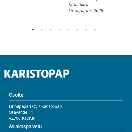
Muistikirja
Kie
Linnapaperi 2025
Lin
Osoite
Linnapaperi Oy / Karistopap
Otavantie 11
42700 Keuruu
Asiakaspalvelu